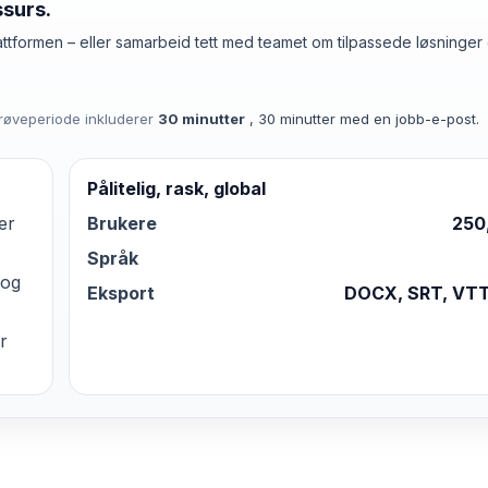
ssurs.
ttformen – eller samarbeid tett med teamet om tilpassede løsninger 
prøveperiode inkluderer
30 minutter
, 30 minutter med en jobb-e-post.
Pålitelig, rask, global
er
Brukere
250
Språk
 og
Eksport
DOCX, SRT, VTT
r