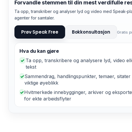
Forvandle stemmen til din mest verdifulle re
Ta opp, transkriber og analyser lyd og video med Speak-pla
agenter for samtaler.
Prøv Speak Free
Bokkonsultasjon
Gratis 
Hva du kan gjøre
✓
Ta opp, transkribere og analysere lyd, video ell
tekst
✓
Sammendrag, handlingspunkter, temaer, sitater
viktige øyeblikk
✓
Hvitmerkede innebygginger, arkiver og eksporte
for ekte arbeidsflyter