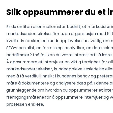
Slik oppsummerer du et i
Er du en liten eller mellomstor bedrift, et markedsføri
markedsundersøkelsesfirma, en organisasjon med 51 ti
kvalitativ forsker, en kundeopplevelsesansvarlig, en 
SEO-spesialist, en forretningsanalytiker, en data scien
bedriftseier? I så fall kan du være interessert i å læ
Å oppsummere et intervju er en viktig ferdighet for a
markedsundersøkelser, kundeopplevelsesledelse eller
med å få verdifull innsikt i kundenes behov og prefera
måte å dokumentere og analysere data på. I denne arti
grunnleggende om hvordan du oppsummerer et intervj
fremgangsmåtene for å oppsummere intervjuer og ver
prosessen enklere.