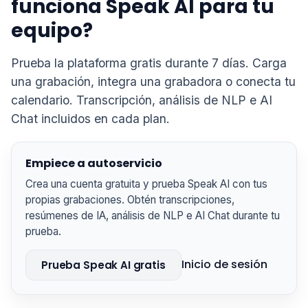
funciona Speak AI para tu
equipo?
Suomi
Prueba la plataforma gratis durante 7 días. Carga
Slovenčina
una grabación, integra una grabadora o conecta tu
한국어
calendario. Transcripción, análisis de NLP e AI
Chat incluidos en cada plan.
Magyar
Català
Empiece a autoservicio
Türkçe
Crea una cuenta gratuita y prueba Speak AI con tus
简体中文
propias grabaciones. Obtén transcripciones,
Norsk bokmål
resúmenes de IA, análisis de NLP e AI Chat durante tu
prueba.
Ελληνικά
Svenska
Inicio de sesión
Prueba Speak AI gratis
Slovenščina
Українська