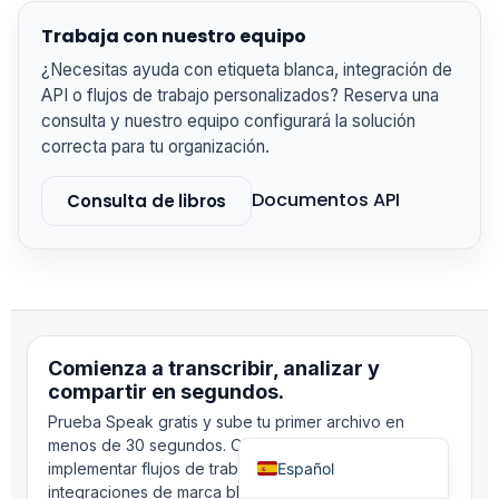
Čeština
Trabaja con nuestro equipo
Polski
¿Necesitas ayuda con etiqueta blanca, integración de
API o flujos de trabajo personalizados? Reserva una
日本語
consulta y nuestro equipo configurará la solución
Русский
correcta para tu organización.
עִבְרִית
Documentos API
Consulta de libros
Deutsch
Nederlands
Português do Brasil
العربية
Italiano
Comienza a transcribir, analizar y
compartir en segundos.
Français
Prueba Speak gratis y sube tu primer archivo en
English
menos de 30 segundos. O reserva una consulta para
Español
implementar flujos de trabajo con agentes de IA,
integraciones de marca blanca e integraciones