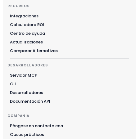
RECURSOS
Integraciones
Calculadora ROI
Suomi
Centro de ayuda
Slovenčina
Actualizaciones
한국어
Comparar Alternativas
Magyar
DESARROLLADORES
Català
Servidor MCP
Türkçe
CLI
简体中文
Desarrolladores
Norsk bokmål
Documentación API
Ελληνικά
COMPAÑÍA
Svenska
Póngase en contacto con
Slovenščina
Casos prácticos