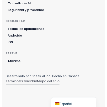
Українська
Consultoría AI
Čeština
Seguridad y privacidad
Polski
DESCARGAR
日本語
Todas las aplicaciones
Русский
Androide
עִבְרִית
iOS
Deutsch
PAREJA
Nederlands
Afiliarse
Português do Brasil
العربية
Desarrollado por Speak AI Inc. Hecho en Canadá.
Italiano
Términos
Privacidad
Mapa del sitio
Français
English
Español