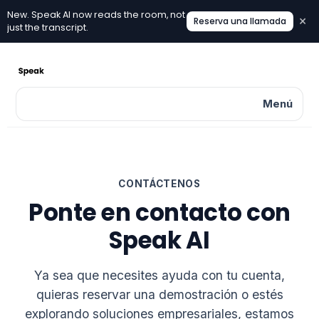
New. Speak AI now reads the room, not
×
Reserva una llamada
New. Speak AI now reads the room, not just the transcri
just the transcript.
Menú
CONTÁCTENOS
Ponte en contacto con
Speak AI
Ya sea que necesites ayuda con tu cuenta,
quieras reservar una demostración o estés
explorando soluciones empresariales, estamos