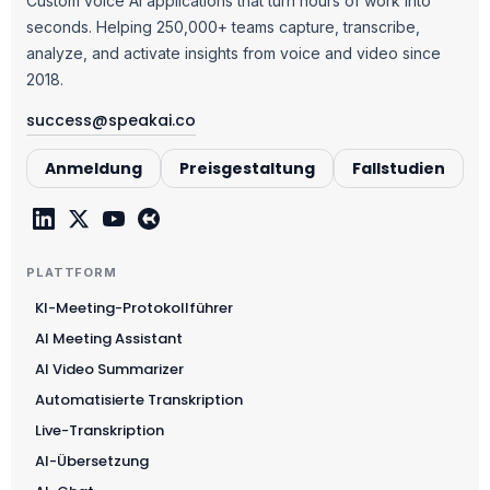
Custom voice AI applications that turn hours of work into
seconds. Helping 250,000+ teams capture, transcribe,
analyze, and activate insights from voice and video since
2018.
success@speakai.co
Anmeldung
Preisgestaltung
Fallstudien
PLATTFORM
KI-Meeting-Protokollführer
AI Meeting Assistant
AI Video Summarizer
Automatisierte Transkription
Live-Transkription
AI-Übersetzung