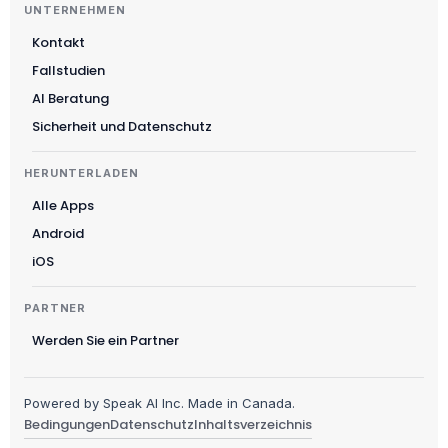
UNTERNEHMEN
Svenska
Kontakt
Slovenščina
Fallstudien
Українська
AI Beratung
Čeština
Sicherheit und Datenschutz
Polski
HERUNTERLADEN
日本語
Alle Apps
Русский
Android
עִבְרִית
iOS
Nederlands
PARTNER
Português do Brasil
Werden Sie ein Partner
العربية
Italiano
Powered by Speak AI Inc. Made in Canada.
Français
Bedingungen
Datenschutz
Inhaltsverzeichnis