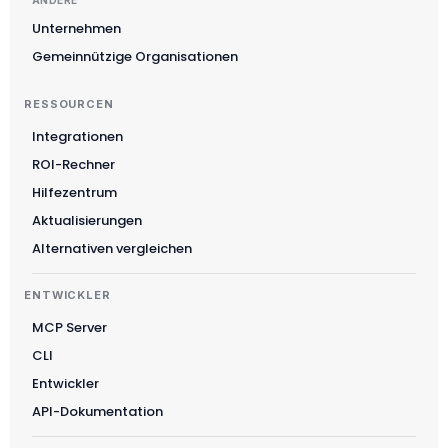
ANDERE
Unternehmen
Gemeinnützige Organisationen
RESSOURCEN
Integrationen
ROI-Rechner
Suomi
Hilfezentrum
Slovenčina
Aktualisierungen
한국어
Alternativen vergleichen
Magyar
ENTWICKLER
Català
MCP Server
Türkçe
CLI
简体中文
Entwickler
Norsk bokmål
API-Dokumentation
Ελληνικά