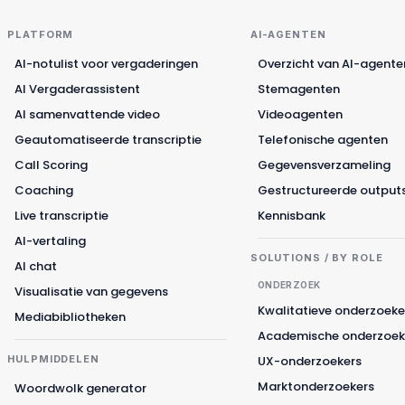
PLATFORM
AI-AGENTEN
AI-notulist voor vergaderingen
Overzicht van AI-agente
AI Vergaderassistent
Stemagenten
AI samenvattende video
Videoagenten
Geautomatiseerde transcriptie
Telefonische agenten
Call Scoring
Gegevensverzameling
Coaching
Gestructureerde output
Live transcriptie
Kennisbank
AI-vertaling
SOLUTIONS / BY ROLE
AI chat
ONDERZOEK
Visualisatie van gegevens
Kwalitatieve onderzoeke
Mediabibliotheken
Academische onderzoek
HULPMIDDELEN
UX-onderzoekers
Marktonderzoekers
Woordwolk generator