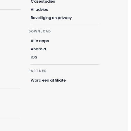
Magyar
Casestudies
AI advies
Català
Beveiliging en privacy
Türkçe
简体中文
DOWNLOAD
Norsk bokmål
Alle apps
Ελληνικά
Android
iOS
Svenska
Slovenščina
PARTNER
Українська
Word een affiliate
Čeština
Polski
日本語
Русский
עִבְרִית