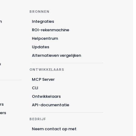
BRONNEN
n
Integraties
ROI-rekenmachine
Helpcentrum
Updates
Alternatieven vergelijken
s
ONTWIKKELAARS
MCP Server
CLI
Ontwikkelaars
rs
API-documentatie
Suomi
ers
Slovenčina
BEDRIJF
한국어
Neem contact op met