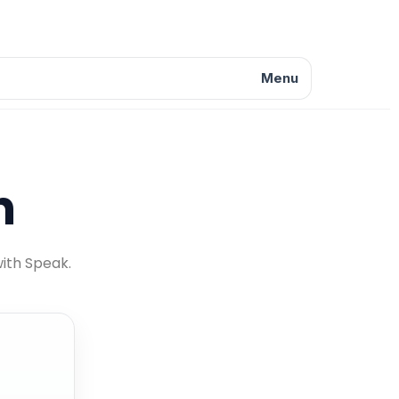
Menu
n
with Speak.