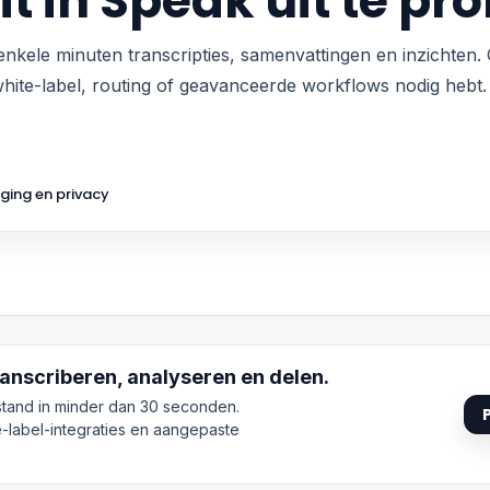
it in Speak uit te pr
enkele minuten transcripties, samenvattingen en inzichten.
 white-label, routing of geavanceerde workflows nodig hebt.
iging en privacy
anscriberen, analyseren en delen.
stand in minder dan 30 seconden.
-label-integraties en aangepaste