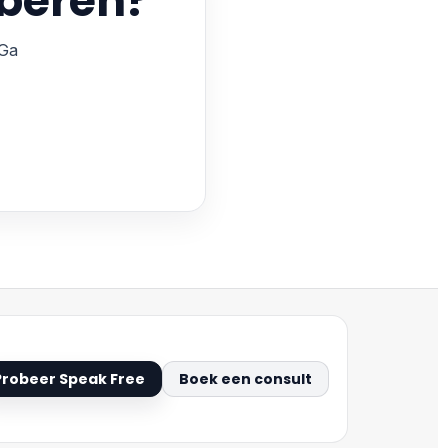
oberen?
 Ga
Probeer Speak Free
Boek een consult