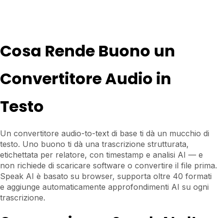
Suomi
Cosa Rende Buono un
Slovenčina
한국어
Convertitore Audio in
Magyar
Testo
Català
Türkçe
Un convertitore audio-to-text di base ti dà un mucchio di
简体中文
testo. Uno buono ti dà una trascrizione strutturata,
Norsk bokmål
etichettata per relatore, con timestamp e analisi AI — e
non richiede di scaricare software o convertire il file prima.
Ελληνικά
Speak AI è basato su browser, supporta oltre 40 formati
Svenska
e aggiunge automaticamente approfondimenti AI su ogni
trascrizione.
Slovenščina
Українська