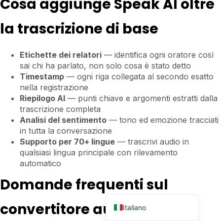
Cosa aggiunge Speak AI oltre
Čeština
la trascrizione di base
Polski
日本語
Etichette dei relatori
— identifica ogni oratore così
Русский
sai chi ha parlato, non solo cosa è stato detto
Timestamp
— ogni riga collegata al secondo esatto
עִבְרִית
nella registrazione
Deutsch
Riepilogo AI
— punti chiave e argomenti estratti dalla
trascrizione completa
Nederlands
Analisi del sentimento
— tono ed emozione tracciati
Português do Brasil
in tutta la conversazione
Supporto per 70+ lingue
— trascrivi audio in
العربية
qualsiasi lingua principale con rilevamento
Français
automatico
Español
Domande frequenti sul
English
convertitore audio-testo
Italiano