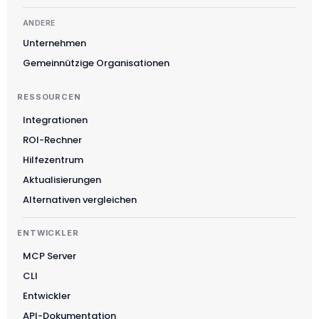
ANDERE
Unternehmen
Gemeinnützige Organisationen
RESSOURCEN
Integrationen
ROI-Rechner
Suomi
Hilfezentrum
Slovenčina
Aktualisierungen
한국어
Alternativen vergleichen
Magyar
ENTWICKLER
Català
MCP Server
Türkçe
CLI
简体中文
Entwickler
Norsk bokmål
API-Dokumentation