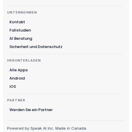
Ελληνικά
UNTERNEHMEN
Svenska
Kontakt
Slovenščina
Fallstudien
Українська
AI Beratung
Čeština
Sicherheit und Datenschutz
Polski
HERUNTERLADEN
日本語
Alle Apps
Русский
Android
עִבְרִית
iOS
Nederlands
PARTNER
Português do Brasil
Werden Sie ein Partner
العربية
Italiano
Powered by Speak AI Inc. Made in Canada.