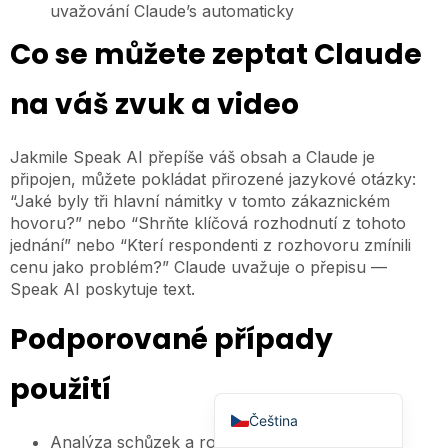
uvažování Claude’s automaticky
Polski
Co se můžete zeptat Claude
日本語
Русский
na váš zvuk a video
עִבְרִית
Jakmile Speak AI přepíše váš obsah a Claude je
Deutsch
připojen, můžete pokládat přirozené jazykové otázky:
Nederlands
“Jaké byly tři hlavní námitky v tomto zákaznickém
hovoru?” nebo “Shrňte klíčová rozhodnutí z tohoto
Português do Brasil
jednání” nebo “Kterí respondenti z rozhovoru zmínili
العربية
cenu jako problém?” Claude uvažuje o přepisu —
Speak AI poskytuje text.
Italiano
Français
Podporované případy
Español
použití
English
Čeština
Analýza schůzek a rozhovorů — přepište