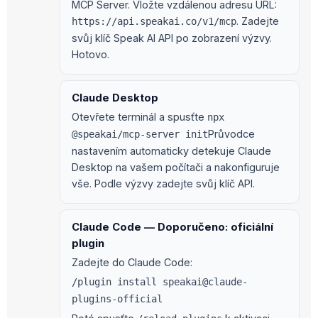
MCP Server. Vložte vzdálenou adresu URL:
. Zadejte
https://api.speakai.co/v1/mcp
svůj klíč Speak AI API po zobrazení výzvy.
Hotovo.
Claude Desktop
Otevřete terminál a spusťte
npx
Průvodce
@speakai/mcp-server init
nastavením automaticky detekuje Claude
Desktop na vašem počítači a nakonfiguruje
vše. Podle výzvy zadejte svůj klíč API.
Claude Code — Doporučeno: oficiální
plugin
Zadejte do Claude Code:
/plugin install speakai@claude-
plugins-official