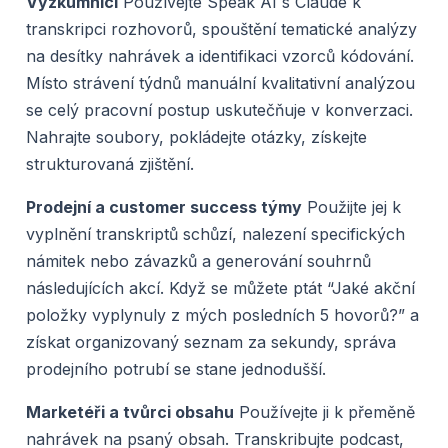
Výzkumníci
Používejte Speak AI s Claude k
transkripci rozhovorů, spouštění tematické analýzy
na desítky nahrávek a identifikaci vzorců kódování.
Místo strávení týdnů manuální kvalitativní analýzou
se celý pracovní postup uskutečňuje v konverzaci.
Nahrajte soubory, pokládejte otázky, získejte
strukturovaná zjištění.
Prodejní a customer success týmy
Použijte jej k
vyplnění transkriptů schůzí, nalezení specifických
námitek nebo závazků a generování souhrnů
následujících akcí. Když se můžete ptát “Jaké akční
položky vyplynuly z mých posledních 5 hovorů?” a
získat organizovaný seznam za sekundy, správa
prodejního potrubí se stane jednodušší.
Marketéři a tvůrci obsahu
Používejte ji k přeměně
nahrávek na psaný obsah. Transkribujte podcast,