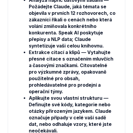
Analýza napříč datovými sadami
—
Požádejte Claude, jaká témata se
objevila v prvních 12 rozhovorech, co
zákazníci říkali o cenách nebo která
volání zmiňovala konkrétního
konkurenta. Speak AI poskytuje
přepisy a NLP data; Claude
syntetizuje vaši celou knihovnu.
Extrakce citací a klipů
— Vytahujte
přesné citace s označením mluvčích
a časovými značkami. Citovatelné
pro výzkumné zprávy, opakovaně
použitelné pro obsah,
prohledávatelné pro prodejní a
operační týmy.
Aplikujte svou vlastní strukturu
—
Definujte své kódy, kategorie nebo
otázky přirozeným jazykem. Claude
označuje případy v celé vaší sadě
dat, nebo odhaluje vzory, které jste
neočekávali.