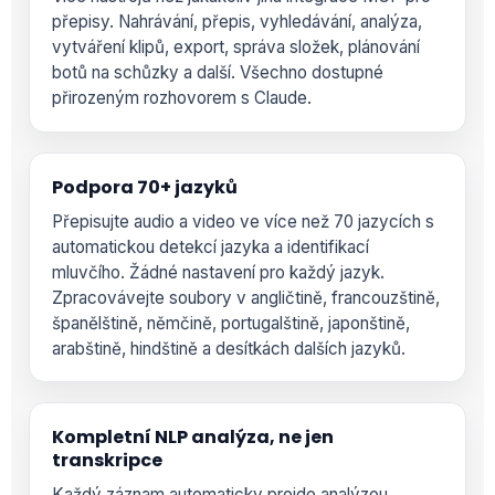
přepisy. Nahrávání, přepis, vyhledávání, analýza,
vytváření klipů, export, správa složek, plánování
botů na schůzky a další. Všechno dostupné
přirozeným rozhovorem s Claude.
Podpora 70+ jazyků
Přepisujte audio a video ve více než 70 jazycích s
automatickou detekcí jazyka a identifikací
mluvčího. Žádné nastavení pro každý jazyk.
Zpracovávejte soubory v angličtině, francouzštině,
španělštině, němčině, portugalštině, japonštině,
arabštině, hindštině a desítkách dalších jazyků.
Kompletní NLP analýza, ne jen
transkripce
Každý záznam automaticky projde analýzou