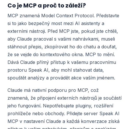
Co je MCP a proč to záleží?
MCP znamená Model Context Protocol. Představte
si to jako bezpečný most mezi AI asistenty a
externími nástroji. Před MCP jste, pokud jste chtěli,
aby Claude pracoval s vašimi nahrávkami, museli
stáhnout přepis, zkopírovat ho do chatu a doufat,
že se vejde do kontextového okna. MCP to mění.
Dává Claude přímý přístup k vašemu pracovnímu
prostoru Speak AI, aby mohl stahovat data,
spouštět analýzy a provádět akce vaším jménem.
Claude má nativní podporu pro MCP, což
znamená, že připojení externích nástrojů je součástí
jeho fungování. Nepotřebujete pluginy, rozšíření
prohlížeče nebo obchody. Přidejte server Speak AI
MCP v nastavení Claude a každá konverzace získá
přístup k vašim nahrávkám, přepisům a analýzám.