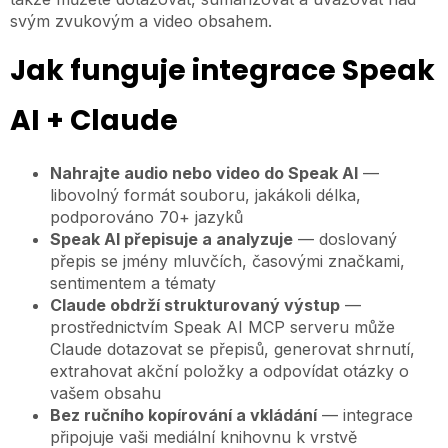
svým zvukovým a video obsahem.
Jak funguje integrace Speak
Suomi
Slovenčina
AI + Claude
한국어
Nahrajte audio nebo video do Speak AI
—
Magyar
libovolný formát souboru, jakákoli délka,
Català
podporováno 70+ jazyků
Speak AI přepisuje a analyzuje
— doslovaný
Türkçe
přepis se jmény mluvčích, časovými značkami,
简体中文
sentimentem a tématy
Claude obdrží strukturovaný výstup
—
Norsk bokmål
prostřednictvím Speak AI MCP serveru může
Ελληνικά
Claude dotazovat se přepisů, generovat shrnutí,
extrahovat akční položky a odpovídat otázky o
Svenska
vašem obsahu
Slovenščina
Bez ručního kopírování a vkládání
— integrace
připojuje vaši mediální knihovnu k vrstvě
Українська