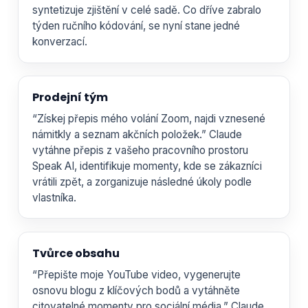
syntetizuje zjištění v celé sadě. Co dříve zabralo
týden ručního kódování, se nyní stane jedné
konverzací.
Prodejní tým
“Získej přepis mého volání Zoom, najdi vznesené
námitkly a seznam akčních položek.” Claude
vytáhne přepis z vašeho pracovního prostoru
Speak AI, identifikuje momenty, kde se zákazníci
vrátili zpět, a zorganizuje následné úkoly podle
vlastníka.
Tvůrce obsahu
“Přepište moje YouTube video, vygenerujte
osnovu blogu z klíčových bodů a vytáhněte
citovatelné momenty pro sociální média.” Claude