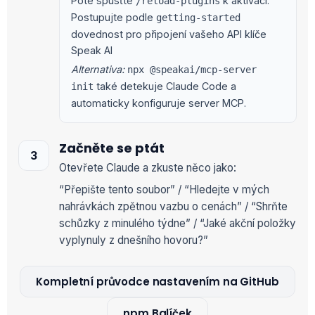
Poté spusťte
k aktivaci.
/reload-plugins
Postupujte podle
getting-started
dovednost pro připojení vašeho API klíče
Speak AI
Alternativa:
npx @speakai/mcp-server
také detekuje Claude Code a
init
automaticky konfiguruje server MCP.
Začněte se ptát
Otevřete Claude a zkuste něco jako:
“Přepište tento soubor” / “Hledejte v mých
nahrávkách zpětnou vazbu o cenách” / “Shrňte
schůzky z minulého týdne” / “Jaké akční položky
vyplynuly z dnešního hovoru?”
Kompletní průvodce nastavením na GitHub
npm Balíček