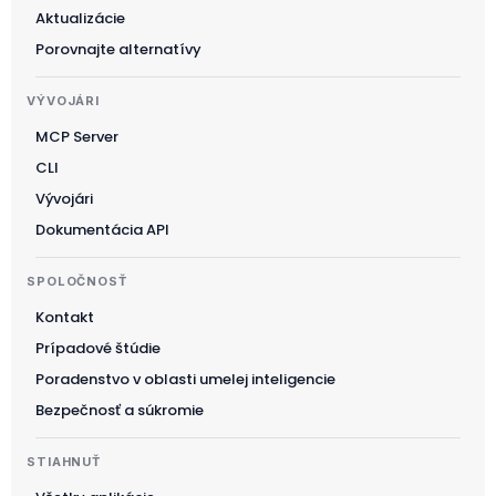
한국어
Aktualizácie
Magyar
Porovnajte alternatívy
Català
VÝVOJÁRI
Türkçe
MCP Server
简体中文
CLI
Norsk bokmål
Vývojári
Ελληνικά
Dokumentácia API
Svenska
SPOLOČNOSŤ
Slovenščina
Kontakt
Українська
Prípadové štúdie
Čeština
Poradenstvo v oblasti umelej inteligencie
Polski
Bezpečnosť a súkromie
日本語
STIAHNUŤ
Русский