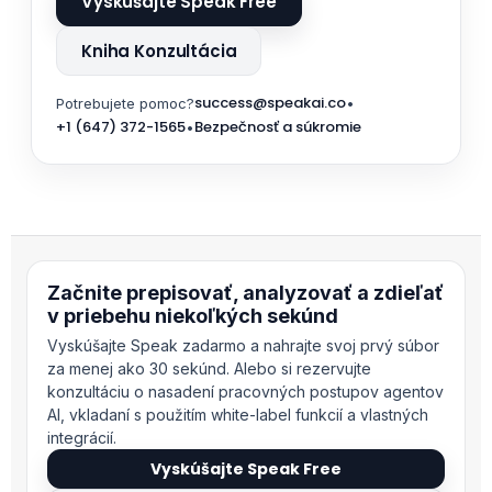
Vyskúšajte Speak Free
Kniha Konzultácia
success@speakai.co
Potrebujete pomoc?
•
+1 (647) 372-1565
Bezpečnosť a súkromie
•
Začnite prepisovať, analyzovať a zdieľať
v priebehu niekoľkých sekúnd
Vyskúšajte Speak zadarmo a nahrajte svoj prvý súbor
za menej ako 30 sekúnd. Alebo si rezervujte
konzultáciu o nasadení pracovných postupov agentov
AI, vkladaní s použitím white-label funkcií a vlastných
integrácií.
Vyskúšajte Speak Free