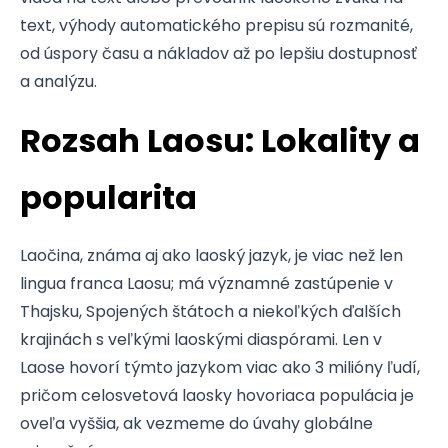
text, výhody automatického prepisu sú rozmanité,
od úspory času a nákladov až po lepšiu dostupnosť
a analýzu.
Rozsah Laosu: Lokality a
popularita
Laočina, známa aj ako laoský jazyk, je viac než len
lingua franca Laosu; má významné zastúpenie v
Thajsku, Spojených štátoch a niekoľkých ďalších
krajinách s veľkými laoskými diaspórami. Len v
Laose hovorí týmto jazykom viac ako 3 milióny ľudí,
pričom celosvetová laosky hovoriaca populácia je
oveľa vyššia, ak vezmeme do úvahy globálne