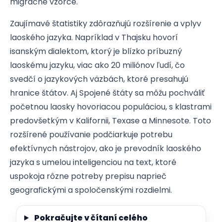
migračné vzorce.
Zaujímavé štatistiky zdôrazňujú rozšírenie a vplyv
laoského jazyka. Napríklad v Thajsku hovorí
isanským dialektom, ktorý je blízko príbuzný
laoskému jazyku, viac ako 20 miliónov ľudí, čo
svedčí o jazykových väzbách, ktoré presahujú
hranice štátov. Aj Spojené štáty sa môžu pochváliť
početnou laosky hovoriacou populáciou, s klastrami
predovšetkým v Kalifornii, Texase a Minnesote. Toto
rozšírené používanie podčiarkuje potrebu
efektívnych nástrojov, ako je prevodník laoského
jazyka s umelou inteligenciou na text, ktoré
uspokoja rôzne potreby prepisu naprieč
geografickými a spoločenskými rozdielmi.
Pokračujte v čítaní celého