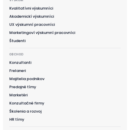
Kvalitatívni výskumníci
Akademickí výskumníci
UX výskumní pracovníci
Marketingoví výskumní pracovníci
Študenti
OBCHOD
Konzultanti
Frelaneri
Majitelia podnikov
Predajné tímy
Marketéri
Konzultačné firmy
Školenia a rozvoj
HR tímy