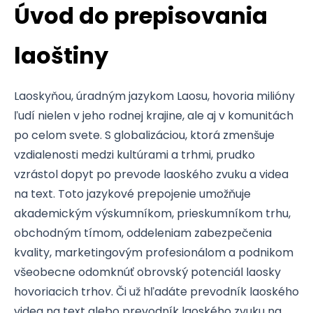
Úvod do prepisovania
laoštiny
Laoskyňou, úradným jazykom Laosu, hovoria milióny
ľudí nielen v jeho rodnej krajine, ale aj v komunitách
po celom svete. S globalizáciou, ktorá zmenšuje
vzdialenosti medzi kultúrami a trhmi, prudko
vzrástol dopyt po prevode laoského zvuku a videa
na text. Toto jazykové prepojenie umožňuje
akademickým výskumníkom, prieskumníkom trhu,
obchodným tímom, oddeleniam zabezpečenia
kvality, marketingovým profesionálom a podnikom
všeobecne odomknúť obrovský potenciál laosky
hovoriacich trhov. Či už hľadáte prevodník laoského
videa na text alebo prevodník laoského zvuku na