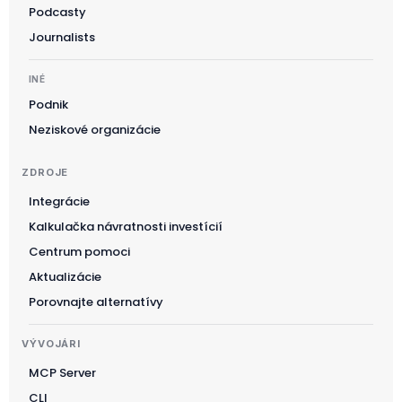
Podcasty
Journalists
INÉ
Podnik
Neziskové organizácie
ZDROJE
Integrácie
Kalkulačka návratnosti investícií
Suomi
Centrum pomoci
한국어
Aktualizácie
Magyar
Porovnajte alternatívy
Català
VÝVOJÁRI
Türkçe
MCP Server
简体中文
CLI