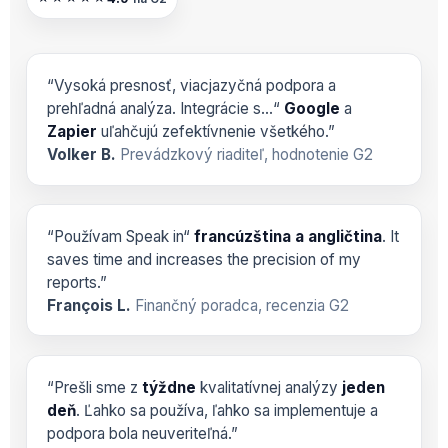
“Vysoká presnosť, viacjazyčná podpora a
prehľadná analýza. Integrácie s…“
Google
a
Zapier
uľahčujú zefektívnenie všetkého.”
Volker B.
Prevádzkový riaditeľ, hodnotenie G2
“Používam Speak in“
francúzština a angličtina
. It
saves time and increases the precision of my
reports.”
François L.
Finančný poradca, recenzia G2
“Prešli sme z
týždne
kvalitatívnej analýzy
jeden
deň
. Ľahko sa používa, ľahko sa implementuje a
podpora bola neuveriteľná.”