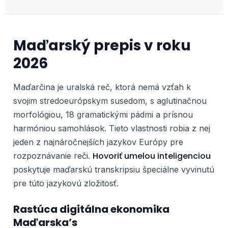
Maďarský prepis v roku
2026
Maďarčina je uralská reč, ktorá nemá vzťah k
svojim stredoeurópskym susedom, s aglutinačnou
morfológiou, 18 gramatickými pádmi a prísnou
harmóniou samohlások. Tieto vlastnosti robia z nej
jeden z najnáročnejších jazykov Európy pre
Hovoriť umelou inteligenciou
rozpoznávanie reči.
poskytuje maďarskú transkripsiu špeciálne vyvinutú
pre túto jazykovú zložitosť.
Rastúca digitálna ekonomika
Maďarska’s