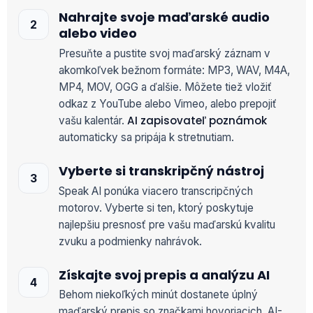
Nahrajte svoje maďarské audio
alebo video
Presuňte a pustite svoj maďarský záznam v
akomkoľvek bežnom formáte: MP3, WAV, M4A,
MP4, MOV, OGG a ďalšie. Môžete tiež vložiť
odkaz z YouTube alebo Vimeo, alebo prepojiť
AI zapisovateľ poznámok
vašu kalentár.
automaticky sa pripája k stretnutiam.
Vyberte si transkripčný nástroj
Speak AI ponúka viacero transcripčných
motorov. Vyberte si ten, ktorý poskytuje
najlepšiu presnosť pre vašu maďarskú kvalitu
zvuku a podmienky nahrávok.
Získajte svoj prepis a analýzu AI
Behom niekoľkých minút dostanete úplný
maďarský prepis so značkami hovoriacich, AI-