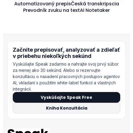
Automatizovaný prepis
Česká transkripscia
Prevodník zvuku na text
AI Notetaker
Začnite prepisovať, analyzovať a zdieľať
v priebehu niekoľkých sekúnd
Vyskúšajte Speak zadarmo a nahrajte svoj prvý súbor
za menej ako 30 sekúnd. Alebo si rezervujte
konzultáciu o nasadení pracovných postupov agentov
AI, vkladaní s použitím white-label funkcií a vlastných
integrácií.
Vyskúšajte Speak Free
Kniha Konzultácia