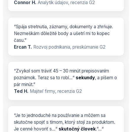
Connor H.
Analytik údajov, recenzia G2
“Spája stretnutia, záznamy, dokumenty a zhrňuje.
Nezmeškám dôležité body a ušetrí mi to kopec
času.”
Ercan T.
Rozvoj podnikania, preskúmanie G2
“Zvykol som tráviť 45 – 30 minút prepisovaním
poznámok. Teraz sa to robí...“
sekundy
, a píšem o
pár minút.”
Ted H.
Majiteľ firmy, recenzia G2
“Je to jednoduché na používanie a môžem sa
skutočne spojiť s tímom, ktorý stojí za produktom.
Je cenné hovoriť s...“
skutočný človek
.”...“