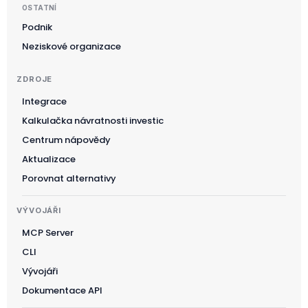
OSTATNÍ
Podnik
Neziskové organizace
ZDROJE
Integrace
Kalkulačka návratnosti investic
Suomi
Centrum nápovědy
Slovenčina
Aktualizace
한국어
Porovnat alternativy
Magyar
VÝVOJÁŘI
Català
MCP Server
Türkçe
CLI
简体中文
Vývojáři
Norsk bokmål
Dokumentace API