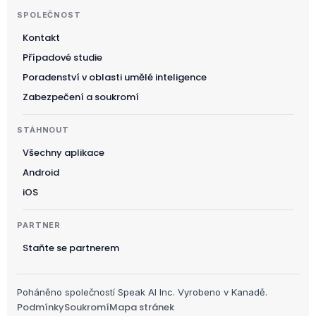
Ελληνικά
SPOLEČNOST
Svenska
Kontakt
Slovenščina
Případové studie
Українська
Poradenství v oblasti umělé inteligence
Polski
Zabezpečení a soukromí
日本語
STÁHNOUT
Русский
Všechny aplikace
עִבְרִית
Android
Deutsch
iOS
Nederlands
PARTNER
Português do Brasil
Staňte se partnerem
العربية
Italiano
Poháněno společností Speak AI Inc. Vyrobeno v Kanadě.
Français
Podmínky
Soukromí
Mapa stránek