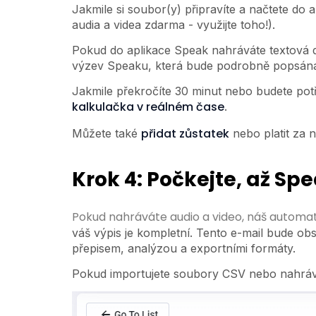
Jakmile si soubor(y) připravíte a načtete do
audia a videa zdarma - využijte toho!).
Pokud do aplikace Speak nahráváte textová d
výzev Speaku, která bude podrobně popsána
Jakmile překročíte 30 minut nebo budete pot
kalkulačka v reálném čase
.
přidat zůstatek
Můžete také
nebo platit za
Krok 4: Počkejte, až Sp
Pokud nahráváte audio a video, náš automat
váš výpis je kompletní. Tento e-mail bude ob
přepisem, analýzou a exportními formáty.
Pokud importujete soubory CSV nebo nahrává