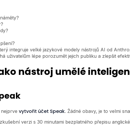
o náměty?
y?
ody?
epšení?
který integruje velké jazykové modely nástrojů AI od Anthro
 uživatelům lépe porozumět jejich publiku a zlepšit efekti
ako nástroj umělé inteligen
Speak
vytvořit účet Speak
e nejprve
. Žádné obavy, je to velmi sn
 zkušební verzi s 30 minutami bezplatného přepisu anglické