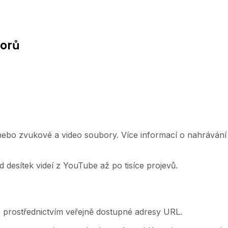
borů
ebo zvukové a video soubory. Více informací o nahráván
desítek videí z YouTube až po tisíce projevů.
 prostřednictvím veřejně dostupné adresy URL.