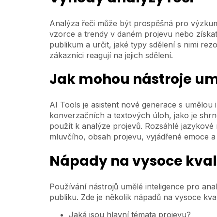
Analýza řeči může být prospěšná pro výzkum
vzorce a trendy v daném projevu nebo získat
publikum a určit, jaké typy sdělení s nimi re
zákazníci reagují na jejich sdělení.
Jak mohou nástroje umě
AI Tools je asistent nové generace s umělou
konverzačních a textových úloh, jako je shrn
použít k analýze projevů. Rozsáhlé jazykové 
mluvčího, obsah projevu, vyjádřené emoce a 
Nápady na vysoce kval
Používání nástrojů umělé inteligence pro a
publiku. Zde je několik nápadů na vysoce kval
Jaká jsou hlavní témata projevu?