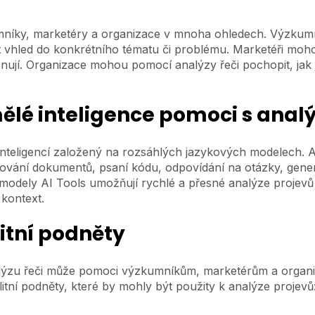
níky, marketéry a organizace v mnoha ohledech. Výzkumní
 vhled do konkrétního tématu či problému. Marketéři mohou
zonují. Organizace mohou pomocí analýzy řeči pochopit, jak j
lé inteligence pomoci s analý
 inteligencí založený na rozsáhlých jazykových modelech. 
ování dokumentů, psaní kódu, odpovídání na otázky, genero
modely AI Tools umožňují rychlé a přesné analýze projevů 
kontext.
itní podněty
nalýzu řeči může pomoci výzkumníkům, marketérům a organ
itní podněty, které by mohly být použity k analýze projevů