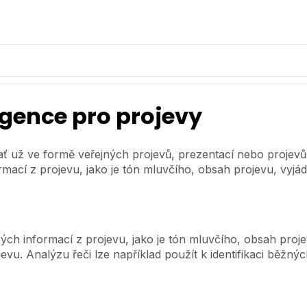
igence pro projevy
ať už ve formě veřejných projevů, prezentací nebo projevů
rmací z projevu, jako je tón mluvčího, obsah projevu, vyjá
ých informací z projevu, jako je tón mluvčího, obsah proj
ojevu. Analýzu řeči lze například použít k identifikaci běž