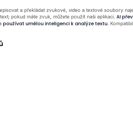
řepisovat a překládat zvukové, video a textové soubory na
AI pře
text; pokud máte zvuk, můžete použít naši aplikaci.
používat umělou inteligenci k analýze textu
a
. Kompatibi
ů