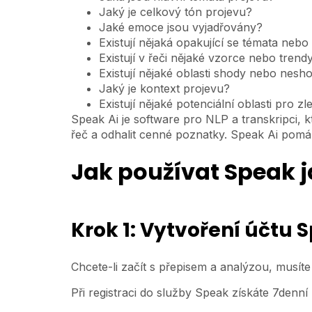
Jaký je celkový tón projevu?
Jaké emoce jsou vyjadřovány?
Existují nějaká opakující se témata neb
Existují v řeči nějaké vzorce nebo trend
Existují nějaké oblasti shody nebo nesh
Jaký je kontext projevu?
Existují nějaké potenciální oblasti pro zl
Speak Ai je software pro NLP a transkripci, 
řeč a odhalit cenné poznatky. Speak Ai pomáhá
Jak používat Speak j
Krok 1: Vytvoření účtu 
Chcete-li začít s přepisem a analýzou, musít
Při registraci do služby Speak získáte 7denní