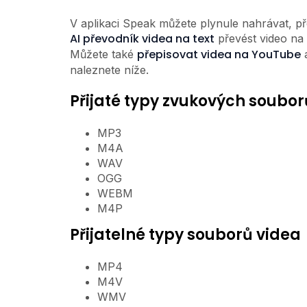
V aplikaci Speak můžete plynule nahrávat, p
AI převodník videa na text
převést video na 
přepisovat videa na YouTube
Můžete také
naleznete níže.
Přijaté typy zvukových soubor
MP3
M4A
WAV
OGG
WEBM
M4P
Přijatelné typy souborů videa
MP4
M4V
WMV