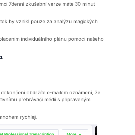
rámci 7denní zkušební verze máte 30 minut
atek by vznikl pouze za analýzu magických
placením individuálního plánu pomocí našeho
a
.
 dokončení obdržíte e-mailem oznámení, že
ktivnímu přehrávači médií s připraveným
mnohem rychleji.