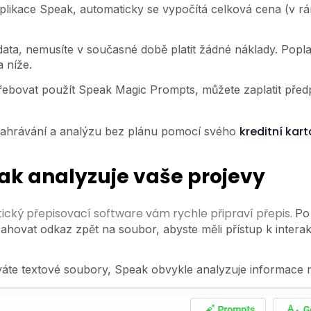
 aplikace Speak, automaticky se vypočítá celková cena (v 
ata, nemusíte v současné době platit žádné náklady. Popl
 níže.
řebovat použít Speak Magic Prompts, můžete zaplatit před
kreditní kart
 nahrávání a analýzu bez plánu pomocí svého
eak analyzuje vaše projevy
ický přepisovací software vám rychle připraví přepis.
Po
sahovat odkaz zpět na soubor, abyste měli přístup k intera
te textové soubory, Speak obvykle analyzuje informace 