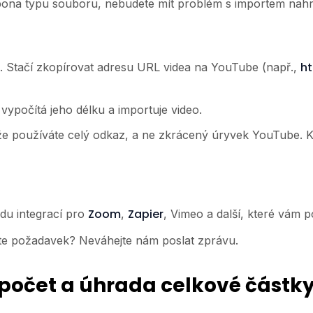
ípona typu souboru, nebudete mít problém s importem nahr
h
e. Stačí zkopírovat adresu URL videa na YouTube (např.,
ypočítá jeho délku a importuje video.
že používáte celý odkaz, a ne zkrácený úryvek YouTube. Kr
Zoom
Zapier
adu integrací pro
,
, Vimeo a další, které vám
Máte požadavek? Neváhejte nám poslat zprávu.
počet a úhrada celkové částk