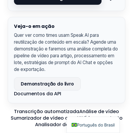
Čeština
Polski
Veja-o em ação
日本語
Quer ver como times usam Speak AI para
Русский
reutilização de conteúdo em escala? Agende uma
עִבְרִית
demonstração e faremos uma análise completa do
pipeline de vídeo para artigo, processamento em
Deutsch
lote, estratégias de prompt do AI Chat e opções
Nederlands
de exportação.
العربية
Demonstração do livro
Italiano
Documentos da API
Français
Español
Transcrição automatizada
Análise de vídeo
English
Sumarizador de vídeo com IA
Vídeo para texto
Analisador de transcrição
Português do Brasil