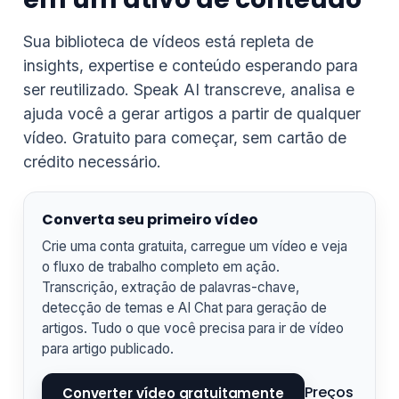
Sua biblioteca de vídeos está repleta de
insights, expertise e conteúdo esperando para
Suomi
ser reutilizado. Speak AI transcreve, analisa e
Slovenčina
ajuda você a gerar artigos a partir de qualquer
한국어
vídeo. Gratuito para começar, sem cartão de
Magyar
crédito necessário.
Català
Türkçe
Converta seu primeiro vídeo
简体中文
Crie uma conta gratuita, carregue um vídeo e veja
o fluxo de trabalho completo em ação.
Norsk bokmål
Transcrição, extração de palavras-chave,
Ελληνικά
detecção de temas e AI Chat para geração de
artigos. Tudo o que você precisa para ir de vídeo
Svenska
para artigo publicado.
Slovenščina
Preços
Українська
Converter vídeo gratuitamente