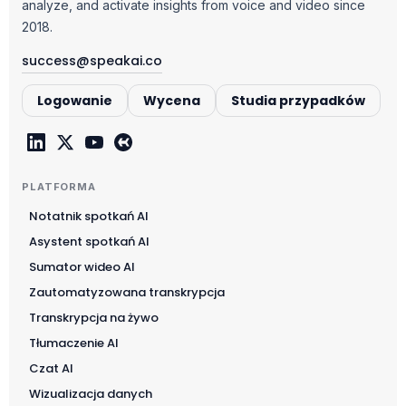
analyze, and activate insights from voice and video since
2018.
success@speakai.co
Logowanie
Wycena
Studia przypadków
PLATFORMA
Notatnik spotkań AI
Asystent spotkań AI
Sumator wideo AI
Zautomatyzowana transkrypcja
Transkrypcja na żywo
Tłumaczenie AI
Czat AI
Wizualizacja danych