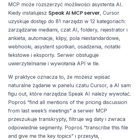
MCP może rozszerzyć możliwości asystenta AI.
Speak AI MCP server
Kiedy instalujesz
, Cursor
uzyskuje dostęp do 81 narzędzi w 12 kategoriach:
zarządzanie mediami, czat AI, foldery, rejestrator i
ankieta, automacje, klipy, pola niestandardowe,
webhooki, asystent spotkań, osadzenia, notatki
tekstowe i eksporty. Serwer obsługuje
uwierzytelnianie i wywołania API w tle.
W praktyce oznacza to, że możesz wpisać
naturalne żądanie w panelu czatu Cursor, a AI sam
figu out, które narzędzia Speak AI należy wywołać.
Poproś “find all mentions of the pricing discussion
from last week’s meetings” a serwer MCP
przeszukuje transkrypty, filtruje wg daty i zwraca
odpowiednie segmenty. Poproś “transcribe this file
and give me the key topics” i przesyła,