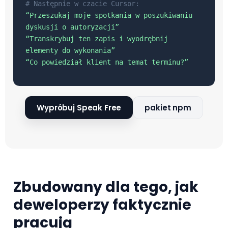
# Następnie w czacie Cursor:
“Przeszukaj moje spotkania w poszukiwaniu
dyskusji o autoryzacji”
“Transkrybuj ten zapis i wyodrębnij
elementy do wykonania”
“Co powiedział klient na temat terminu?”
Wypróbuj Speak Free
pakiet npm
Zbudowany dla tego, jak
deweloperzy faktycznie
pracują