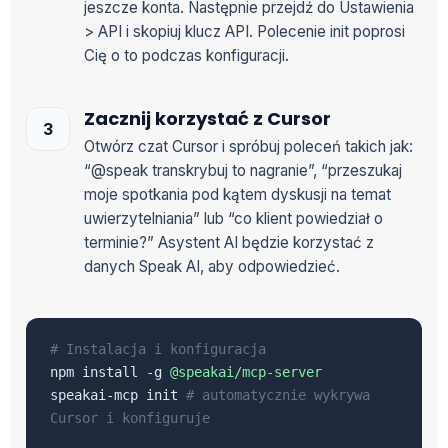
jeszcze konta. Następnie przejdź do Ustawienia
> API i skopiuj klucz API. Polecenie init poprosi
Cię o to podczas konfiguracji.
Zacznij korzystać z Cursor
Otwórz czat Cursor i spróbuj poleceń takich jak:
“@speak transkrybuj to nagranie”, “przeszukaj
moje spotkania pod kątem dyskusji na temat
uwierzytelniania” lub “co klient powiedział o
terminie?” Asystent AI będzie korzystać z
danych Speak AI, aby odpowiedzieć.
# Instalacja i konfiguracja
npm install -g
@speakai/mcp-server
speakai-mcp init
# automatycznie wykrywa
Cursor i konfiguruje