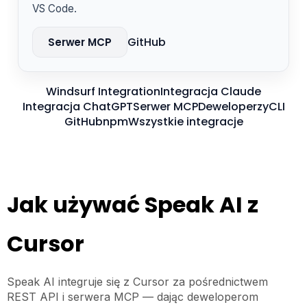
VS Code.
GitHub
Serwer MCP
Windsurf Integration
Integracja Claude
Integracja ChatGPT
Serwer MCP
Deweloperzy
CLI
GitHub
npm
Wszystkie integracje
Jak używać Speak AI z
Cursor
Speak AI integruje się z Cursor za pośrednictwem
REST API i serwera MCP — dając deweloperom