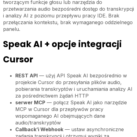
tworzącym funkcje głosu lub narzędzia do
przetwarzania audio bezpośredni dostęp do transkrypcji
i analizy AI z poziomu przepływu pracy IDE. Brak
przełączania kontekstu, brak wymaganego oddzielnego
panelu.
Speak AI + opcje integracji
Cursor
REST API
— użyj API Speak AI bezpośrednio w
projekcie Cursor do przesyłania plików audio,
pobierania transkryptów i uruchamiania analizy AI
za pośrednictwem żądań HTTP
serwer MCP
— połącz Speak AI jako narzędzie
MCP w Cursor dla przepływów pracy
wspomaganego AI obejmujących dane
audio/transkryptów
Callback’i Webhook
— ustaw asynchroniczne
zadania transkrypcji i otrzymuj wyniki za