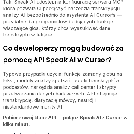
Tak. Speak AI udostępnia konfigurację serwera MCP,
która pozwala Ci podłączyć narzędzia transkrypcji i
analizy AI bezpośrednio do asystenta AI Cursor’s —
przydatne dla programistów budujących funkcje
włączające głos, którzy chcą wyszukiwać dane
transkryptu w tekście.
Co deweloperzy mogą budować za
pomocą API Speak AI w Cursor?
Typowe przypadki użycia: funkcje zamiany głosu na
tekst, moduły analizy spotkań, potoki transkryptów
podcastów, narzędzia analizy call center i skrypty
przetwarzania danych badawczych. API obejmuje
transkrypcję, diaryzację mówcy, nastrój i
niestandardowe monity AI.
Pobierz swój klucz API — połącz Speak AI z Cursor w
kilka minut.