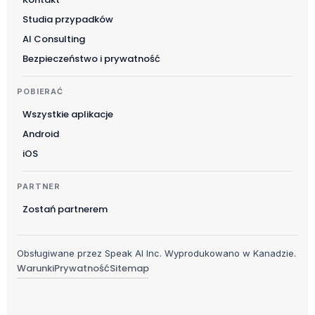
Slovenščina
Studia przypadków
Українська
AI Consulting
Čeština
Bezpieczeństwo i prywatność
日本語
POBIERAĆ
Русский
Wszystkie aplikacje
עִבְרִית
Android
Deutsch
iOS
Nederlands
PARTNER
Português do Brasil
Zostań partnerem
العربية
Italiano
Obsługiwane przez Speak AI Inc. Wyprodukowano w Kanadzie.
Français
Warunki
Prywatność
Sitemap
Español
English