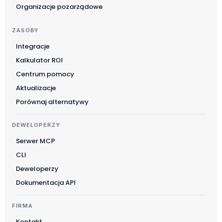
Organizacje pozarządowe
ZASOBY
Integracje
Kalkulator ROI
Suomi
Centrum pomocy
Slovenčina
Aktualizacje
한국어
Porównaj alternatywy
Magyar
DEWELOPERZY
Català
Serwer MCP
Türkçe
CLI
简体中文
Deweloperzy
Norsk bokmål
Dokumentacja API
Ελληνικά
FIRMA
Svenska
Kontakt