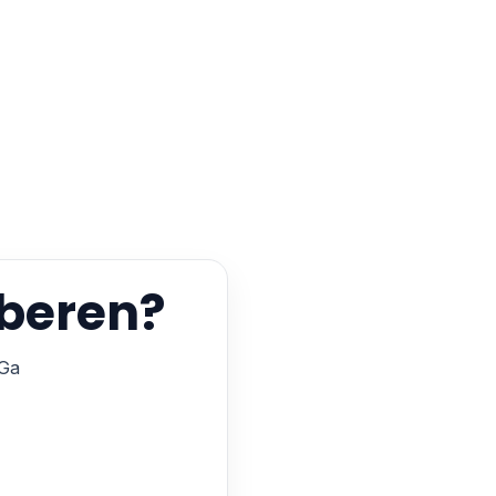
oberen?
 Ga