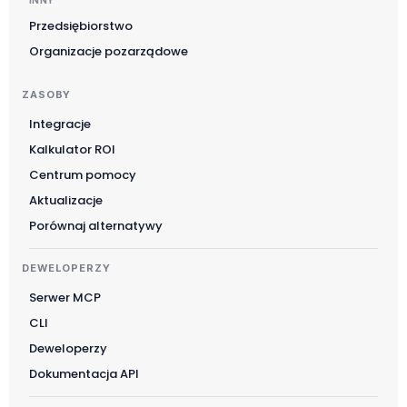
Przedsiębiorstwo
Organizacje pozarządowe
ZASOBY
Integracje
Kalkulator ROI
Suomi
Centrum pomocy
Slovenčina
Aktualizacje
한국어
Porównaj alternatywy
Magyar
DEWELOPERZY
Català
Serwer MCP
Türkçe
CLI
简体中文
Deweloperzy
Norsk bokmål
Dokumentacja API
Ελληνικά