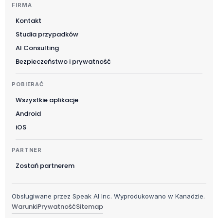
FIRMA
Svenska
Kontakt
Slovenščina
Studia przypadków
Українська
AI Consulting
Čeština
Bezpieczeństwo i prywatność
日本語
POBIERAĆ
Русский
Wszystkie aplikacje
עִבְרִית
Android
Deutsch
iOS
Nederlands
PARTNER
Português do Brasil
Zostań partnerem
العربية
Italiano
Obsługiwane przez Speak AI Inc. Wyprodukowano w Kanadzie.
Français
Warunki
Prywatność
Sitemap