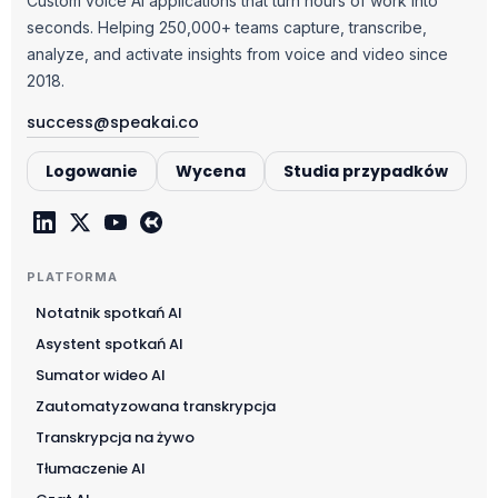
Custom voice AI applications that turn hours of work into
seconds. Helping 250,000+ teams capture, transcribe,
analyze, and activate insights from voice and video since
2018.
success@speakai.co
Logowanie
Wycena
Studia przypadków
PLATFORMA
Notatnik spotkań AI
Asystent spotkań AI
Sumator wideo AI
Zautomatyzowana transkrypcja
Transkrypcja na żywo
Tłumaczenie AI