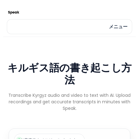
メニュー
キルギス語の書き起こし方
法
Transcribe Kyrgyz audio and video to text with AI. Upload
recordings and get accurate transcripts in minutes with
Speak.