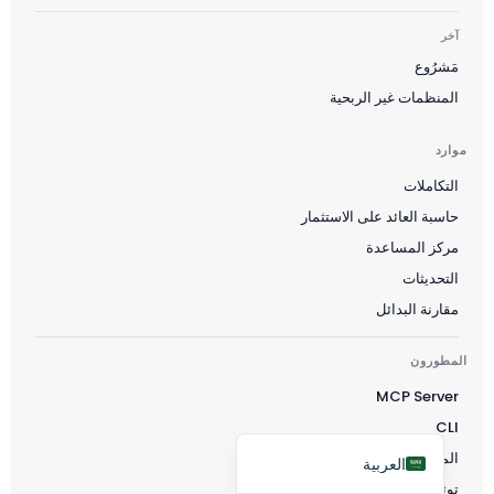
Čeština
آخر
Polski
مَشرُوع
المنظمات غير الربحية
日本語
Русский
موارد
עִבְרִית
التكاملات
Deutsch
حاسبة العائد على الاستثمار
Nederlands
مركز المساعدة
التحديثات
Português do Brasil
مقارنة البدائل
Italiano
Français
المطورون
Español
MCP Server
CLI
English
المطورون
العربية
توثيق واجهة برمجة التطبيقات