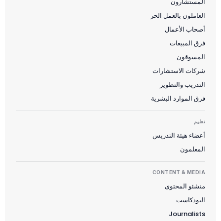
المستشارون
العاملون بالعمل الحر
أصحاب الأعمال
Suomi
فرق المبيعات
Slovenčina
المسوقون
한국어
شركات الاستشارات
التدريب والتطوير
Magyar
فرق الموارد البشرية
Català
Türkçe
تعليم
أعضاء هيئة التدريس
简体中文
المعلمون
Norsk bokmål
Ελληνικά
CONTENT & MEDIA
Svenska
منشئو المحتوى
البودكاست
Slovenščina
Journalists
Українська