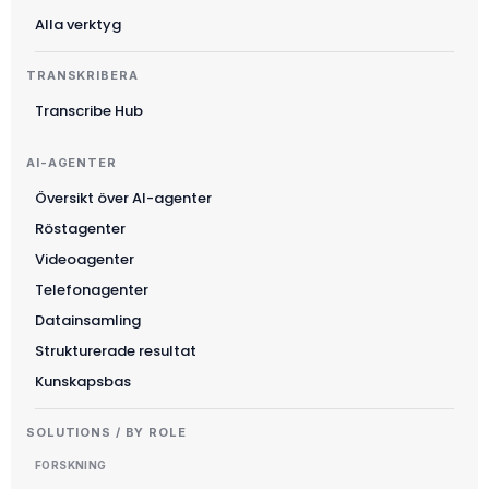
Alla verktyg
TRANSKRIBERA
Suomi
Transcribe Hub
Slovenčina
한국어
AI-AGENTER
Magyar
Översikt över AI-agenter
Català
Röstagenter
Videoagenter
Türkçe
Telefonagenter
简体中文
Datainsamling
Norsk bokmål
Strukturerade resultat
Ελληνικά
Kunskapsbas
Slovenščina
SOLUTIONS / BY ROLE
Українська
FORSKNING
Čeština