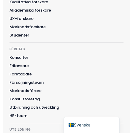
Kvalitativa forskare
Polski
Akademiska forskare
日本語
UX-forskare
Marknadsforskare
Русский
Studenter
עִבְרִית
Deutsch
FÖRETAG
Nederlands
Konsulter
Frilansare
Português do Brasil
Företagare
العربية
Försäljningsteam
Italiano
Marknadsförare
Français
Konsultföretag
Español
Utbildning och utveckling
English
HR-team
Svenska
UTBILDNING