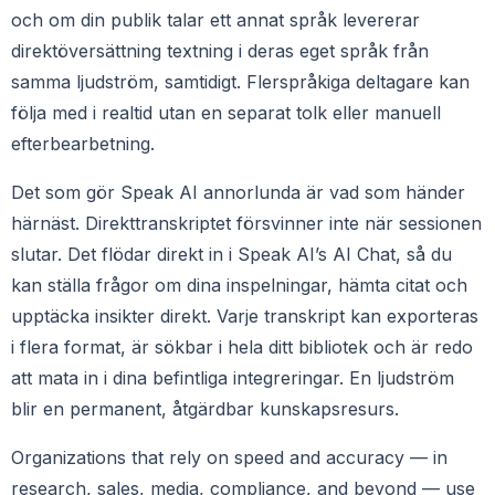
och om din publik talar ett annat språk levererar
direktöversättning textning i deras eget språk från
samma ljudström, samtidigt. Flerspråkiga deltagare kan
följa med i realtid utan en separat tolk eller manuell
efterbearbetning.
Det som gör Speak AI annorlunda är vad som händer
härnäst. Direkttranskriptet försvinner inte när sessionen
slutar. Det flödar direkt in i Speak AI’s AI Chat, så du
kan ställa frågor om dina inspelningar, hämta citat och
upptäcka insikter direkt. Varje transkript kan exporteras
i flera format, är sökbar i hela ditt bibliotek och är redo
att mata in i dina befintliga integreringar. En ljudström
blir en permanent, åtgärdbar kunskapsresurs.
Organizations that rely on speed and accuracy — in
research, sales, media, compliance, and beyond — use