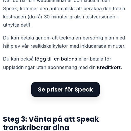
När du har din
webbseminarier
och ladda in den i
Speak, kommer den automatiskt att beräkna den totala
kostnaden (du får 30 minuter gratis i testversionen -
utnyttja det!).
Du kan betala genom att teckna en personlig plan med
hjälp av vår realtidskalkylator med inkluderade minuter.
lägg till en balans
Du kan också
eller betala för
Kreditkort
uppladdningar utan abonnemang med din
.
Se priser för Speak
Steg 3: Vänta på att Speak
transkriberar dina