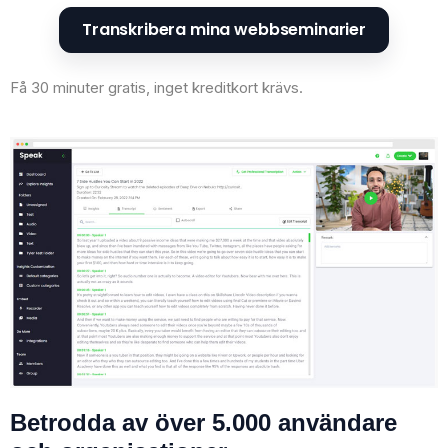
Transkribera mina webbseminarier
Få 30 minuter gratis, inget kreditkort krävs.
Betrodda av över 5.000 användare