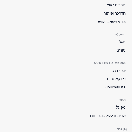
חברות ייעוץ
הדרכה ופיתוח
צוותי משאבי אנוש
הַשׂכָּלָה
סגל
מורים
CONTENT & MEDIA
יוצרי תוכן
פודקאסטים
Journalists
אַחֵר
מִפְעָל
ארגונים ללא כוונת רווח
אֶמְצָעִי