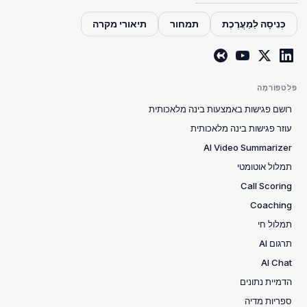
כְּנִיסָה לַמַעֲרֶכֶת
תמחור
תיאורי מקרה
פּלַטפוֹרמָה
רושם פגישות באמצעות בינה מלאכותית
עוזר פגישות בינה מלאכותית
AI Video Summarizer
תמלול אוטומטי
Call Scoring
Coaching
תמלול חי
תרגום AI
AI Chat
הדמיית נתונים
ספריות מדיה