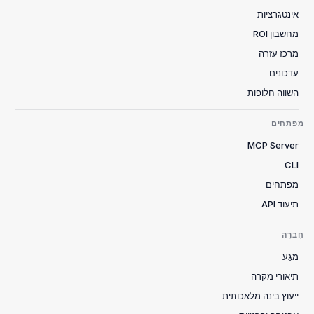
אינטגרציות
מחשבון ROI
מרכז עזרה
עדכונים
השווה חלופות
מפתחים
MCP Server
CLI
מפתחים
תיעוד API
חֶברָה
מַגָע
תיאורי מקרה
ייעוץ בינה מלאכותית